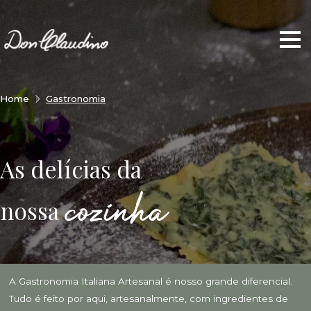
Home
Gastronomia
As delícias da
cozinha
nossa
A Gastronomia Italiana Artesanal é nosso grande diferencial.
Tudo é feito por aqui, artesanalmente, com ingredientes de