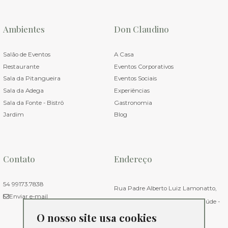
Ambientes
Don Claudino
Salão de Eventos
A Casa
Restaurante
Eventos Corporativos
Sala da Pitangueira
Eventos Sociais
Sala da Adega
Experiências
Sala da Fonte - Bistrô
Gastronomia
Jardim
Blog
Contato
Endereço
54 99173.7838
Rua Padre Alberto Luiz Lamonatto,
Enviar e-mail
1127. Bairro Nossa Senhora da Saúde -
O nosso site usa cookies
Caxias do Sul - RS